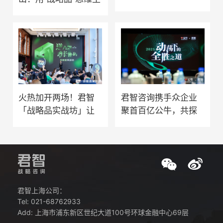
迪：十年领跑 丈量世
导消费，而非迎合消
界｜共生光年·Friends
费
君智咨询携手众企业
火热加开两场！君智
聚首百亿公牛，共探
「战略品实战坊」让
动荡下的全胜之道
增长确定、高质、可
持续
君智上海公司：
Tel: 021-68762933
Add: 上海市浦东新区世纪大道100号环球金融中心69层